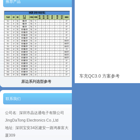
推荐产品
车充QC3.0 方案参考
原边系列选型参考
联系我们
公司名: 深圳市晶达通电子有限公司
JingDaTong Electronics Co.,Ltd
地址: 深圳宝安34区建安一路鸿泰富大
厦309